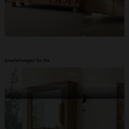
Empfehlungen für Sie
139€
Lila
Lila
Spiegelschrank aus massivem
Hängeschrank aus ma
Akazienholz
Akazienholz