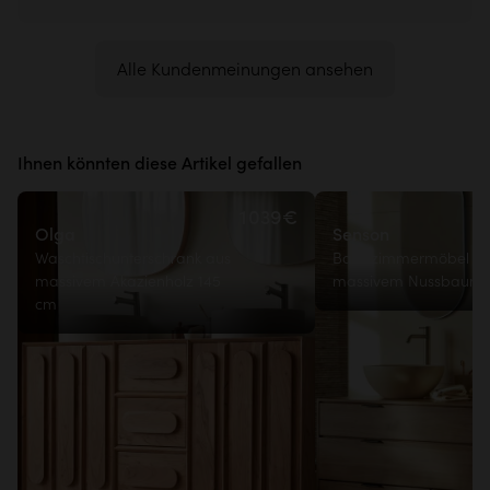
Alle Kundenmeinungen ansehen
Ihnen könnten diese Artikel gefallen
1 039€
Olga
Senson
Waschtischunterschrank aus
Badezimmermöbel au
massivem Akazienholz 145
massivem Nussbaum 
cm