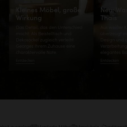
Kleines Möbel, große
Neu: Wa
Wirkung
Thaïs
Das Detail, das den Unterschied
Aus weißer K
macht: Als Beistelltisch und
überzeugt es
Dekosockel zugleich verleiht
Design und 
Georges Ihrem Zuhause eine
Verarbeitung 
charaktervolle Note.
elegantes B
Entdecken
Entdecken
it ausgelegt
Montierte Möbel
Massivholz
Traditionelle