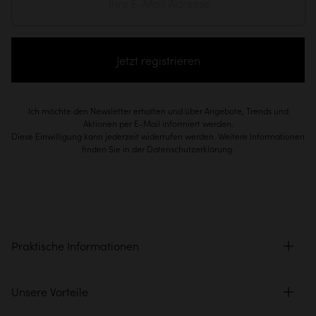
Jetzt registrieren
Ich möchte den Newsletter erhalten und über Angebote, Trends und
Aktionen per E-Mail informiert werden.
Diese Einwilligung kann jederzeit widerrufen werden. Weitere Informationen
finden Sie in der Datenschutzerklärung.
Praktische Informationen
Unsere Vorteile