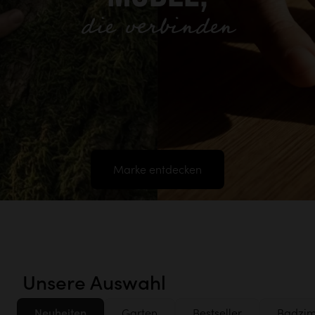
die verbinden
Marke entdecken
Unsere Auswahl
Neuheiten
Garten
Bestseller
Badzi