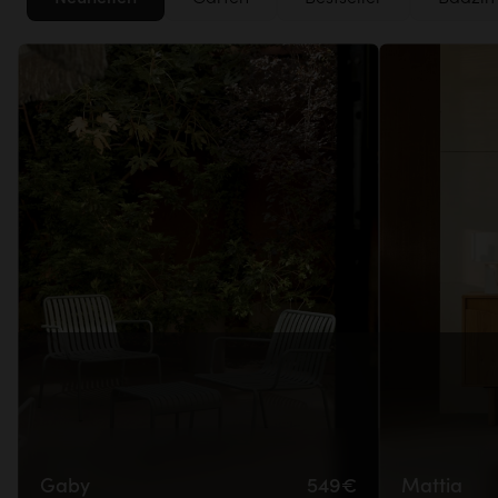
Gaby
549€
Mattia