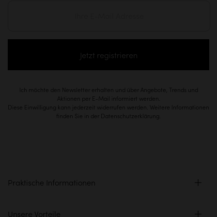
Jetzt registrieren
Ich möchte den Newsletter erhalten und über Angebote, Trends und
Aktionen per E-Mail informiert werden.
Diese Einwilligung kann jederzeit widerrufen werden. Weitere Informationen
finden Sie in der Datenschutzerklärung.
Praktische Informationen
Unsere Vorteile