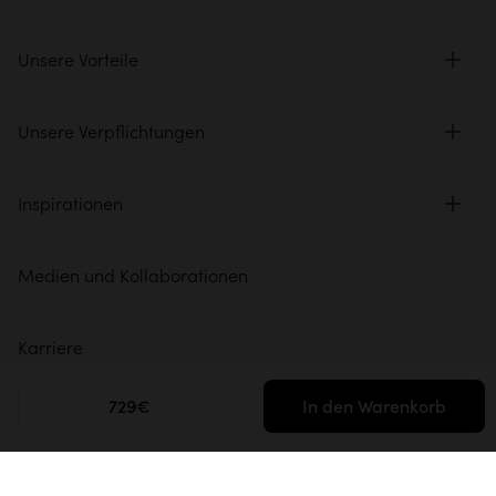
Unsere Vorteile
Unsere Verpflichtungen
Inspirationen
Medien und Kollaborationen
Karriere
729€
In den Warenkorb
Profi-Bereich