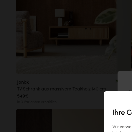
Jonàk
TV Schrank aus massivem Teakholz 140 cm
W
549€
In 3 Varianten erhältlich
Ihre C
Wir verwe