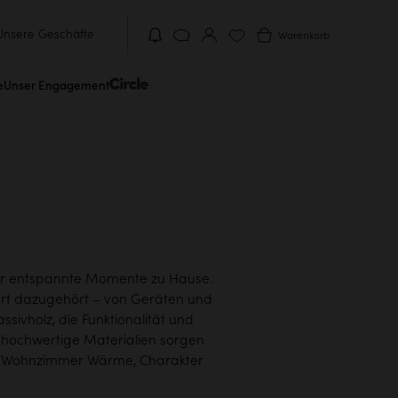
Unsere Geschäfte
Warenkorb
e
Unser Engagement
für entspannte Momente zu Hause.
fort dazugehört – von Geräten und
ivholz, die Funktionalität und
 hochwertige Materialien sorgen
em Wohnzimmer Wärme, Charakter