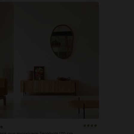
ne
ank aus massivem Teakholz 170 cm