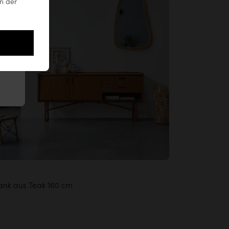
n der
ank aus Teak 160 cm