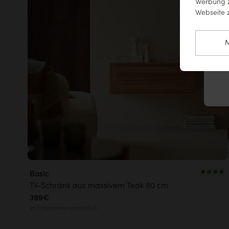
Werbung z
Webseite z
M
Basic
TV-Schränk aus massivem Teak 80 cm
399€
In 2 Varianten erhältlich