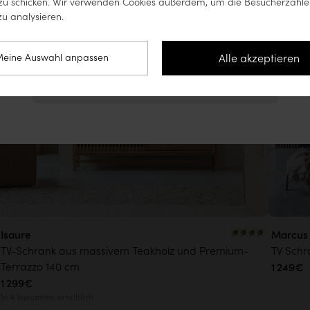
u schicken. Wir verwenden Cookies außerdem, um die Besucherzahle
u analysieren.
Auf die Website für Vereinigte Staaten
zugreifen (www.tikamoon.co)
Alle akzeptieren
eine Auswahl anpassen
Auf der Website für Deutschland bleiben
Isaure
Marcus
TV-Schrank aus massivem Teakholz und Premium-
TV Schr
Terrazzo 140 cm
1 249€
1 299€
In 4 Varianten erhältlich