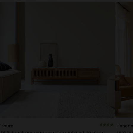
Isaure
Honori
TV-Schrank aus massivem Teakholz und Premium-
TV Schr