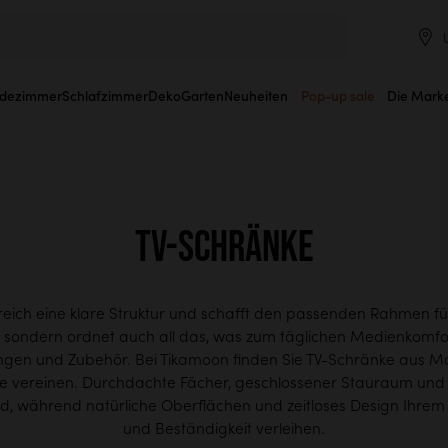
dezimmer
Schlafzimmer
Deko
Garten
Neuheiten
Pop-up sale
Die Mark
TV-Schränke
eich eine klare Struktur und schafft den passenden Rahmen 
er, sondern ordnet auch all das, was zum täglichen Medienkom
ngen und Zubehör. Bei Tikamoon finden Sie TV-Schränke aus Mass
e vereinen. Durchdachte Fächer, geschlossener Stauraum und
ld, während natürliche Oberflächen und zeitloses Design Ihr
und Beständigkeit verleihen.