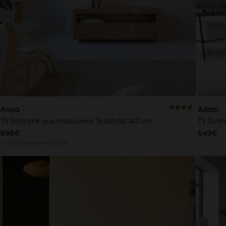
Anoa
Adam
TV Schrank aus massivem Teakholz 140 cm
TV Schr
699€
549€
In 4 Varianten erhältlich