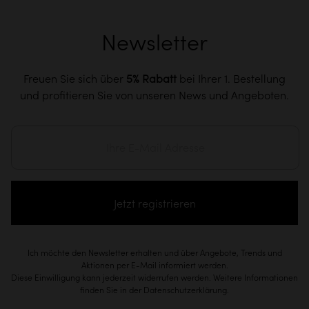
Newsletter
Freuen Sie sich über
5% Rabatt
bei Ihrer 1. Bestellung
und profitieren Sie von unseren News und Angeboten.
Jetzt registrieren
Ich möchte den Newsletter erhalten und über Angebote, Trends und
Aktionen per E-Mail informiert werden.
Diese Einwilligung kann jederzeit widerrufen werden. Weitere Informationen
finden Sie in der Datenschutzerklärung.