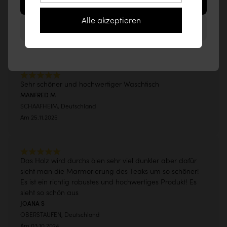
/5
zugreifen (www.tikamoon.co)
Alle akzeptieren
Montage eines Aufsatzwaschbeckens
Auf der Website für Deutschland bleiben
Durchschnittsnote von 237 Bewertungen
Zeit: 30 Minuten bis 1 Stunde
Schwierigkeitsgrad: Mittelstufe
Sehen Sie sich das Video an
Sehr schöner und hochwertiger Waschtisch
MANFRED M
SCHAAFHEIM, Deutschland
Am 25.11.2025
Das Holz wird durchs ölen sehr viel dunkler aber dafür
sieht man die Marmorierung des Teaks um so schöner!
Es ist ein richtig robustes und hochwertiges Produkt! Es
sieht so schön aus
JOANA S
OBERSTAUFEN, Deutschland
Am 03.10.2024