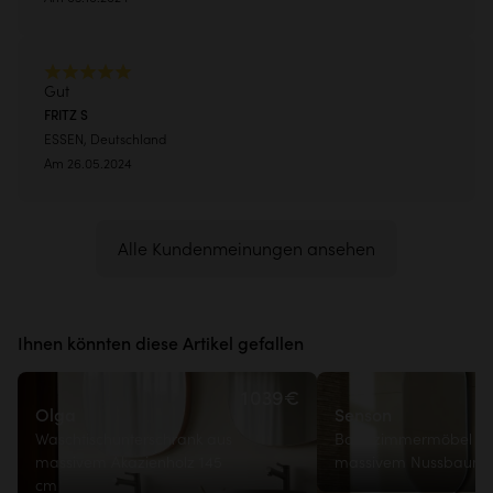
Gut
FRITZ S
ESSEN, Deutschland
Am 26.05.2024
Alle Kundenmeinungen ansehen
Ihnen könnten diese Artikel gefallen
1 039€
Olga
Senson
Waschtischunterschrank aus
Badezimmermöbel au
massivem Akazienholz 145
massivem Nussbaum 
cm