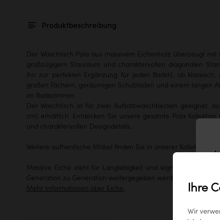
Produktbeschreibung
Der Waschtisch Pola aus massivem Eichenholz überzeugt mit s
großzügigem Stauraum und charaktervollen diagonalen Stan
ihn zur perfekten Ergänzung für jeden Badstil, ob klassisch,
großen Fächern, geräumigen Schubladen und einem langen Ab
im Badezimmer.
Der Waschtisch ist für zwei Aufsatzwaschbecken geeignet, a
cm)
erhältlich. Entdecken Sie unsere
gesamte Pola Kollektion
und charaktervollen Designdetails.
Weitere authentische Möbel finden Sie in unserer
Kollektion im 
W
Massive Eiche steht für Langlebigkeit und eignet sich ideal 
Generation zu Generation weitergegeben werden.
Ihre C
Mehr Informationen über Eiche.
Wir verwe