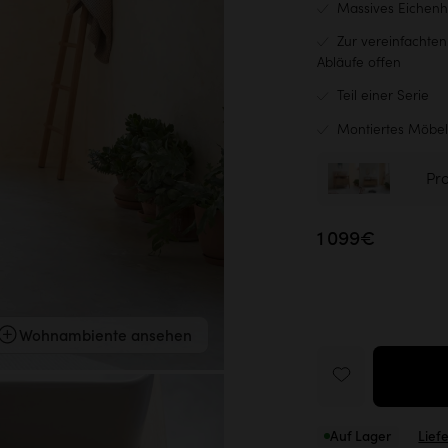
Massives Eichenh
Zur vereinfachten
Abläufe offen
Teil einer Serie
Montiertes Möbel
Pr
1 099€
Wohnambiente ansehen
Auf Lager
Lief