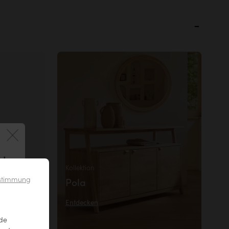
 !
bel
Kollektion
irekt nach
ustimmung
Pola
zen.
Entdecken
nde