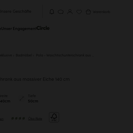
Unsere Geschäfte
Warenkorb
e
Unser Engagement
xklusive
Badmöbel
Pola - Waschtischunterschrank aus massiver Eiche 140 cm
hrank aus massiver Eiche 140 cm
Breite
Tiefe
140cm
50cm
Öko-Note
gen