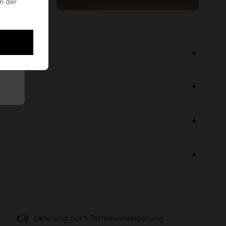
n der
besser als
.
leere Worte
ehen
Empfohlene Lieferung
Lieferung nach Terminvereinbarung