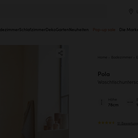
dezimmer
Schlafzimmer
Deko
Garten
Neuheiten
Pop-up sale
Die Mark
Home
Badezimmer – E
Pola
Waschtischuntersc
Höhe
78cm
51 Bewertun