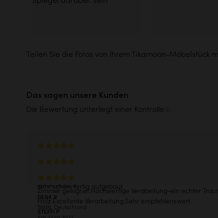
Teilen Sie die Fotos von Ihrem Tikamoon-Möbelstück m
Das sagen unsere Kunden
Die Bewertung unterliegt einer Kontrolle
Topp Kommode, keine Kritik !
THORSTEN B
wunderschöner Waschtisch. Wir freuen uns, ihn bald in un
BöBLINGEN, Deutschland
Badezimmer aufzustellen. Auch als Kommode in anderen
Am 06.03.2024
sehr schön, fertig aufgebaut
Zimmer geeignet.Hochwertige Verabeitung-ein echter Trau
DENK R
Holz.Excellente Verarbeitung.Sehr empfehlenswert.
TANN, Deutschland
STEFFI P
Am 22.01.2022