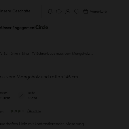
Unsere Geschäfte
Warenkorb
e
Unser Engagement
TV-Schränke
Sina - TV Schrank aus massivem Mangoholz und rattan 145 cm
assivem Mangoholz und rattan 145 cm
Breite
Tiefe
150cm
36cm
Öko-Note
gen
uerhaftes Holz mit kontrastierender Maserung