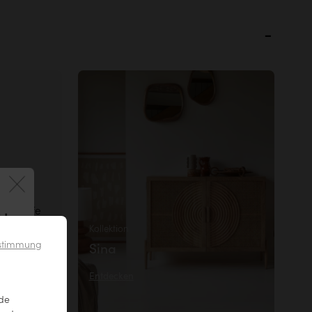
 -griffe
 !
en. So
Kollektion
Ihr Möbel
ustimmung
Sina
schädigt
Entdecken
nde