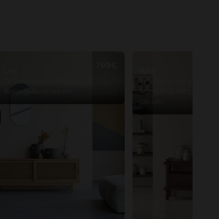
799€
Luis
Arko
TV-Schrank aus Ulme und
TV Schrank aus massivem
Rattangeflecht 140 cm
Mangoholz mit 2 Schubla
120 cm