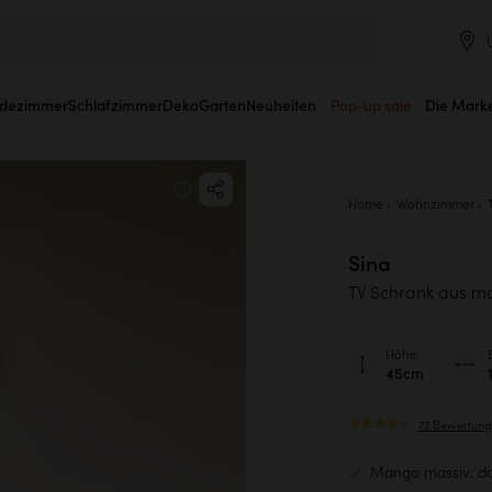
dezimmer
Schlafzimmer
Deko
Garten
Neuheiten
Pop-up sale
Die Mark
Home
Wohnzimmer
Sina
TV Schrank aus m
Höhe
45cm
72 Bewertun
Mango massiv: da