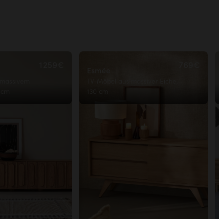
.
te
1 259€
769€
Esmée
 massivem
TV-Möbel aus massiver Eiche,
5 cm
130 cm