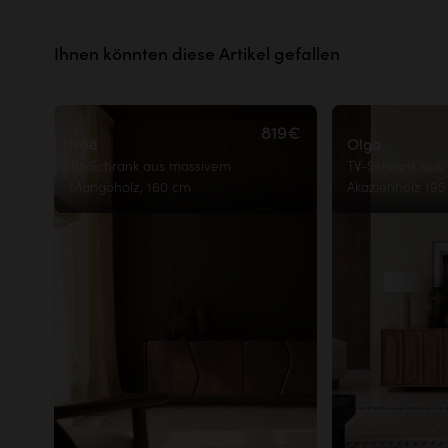
Beweise sind besser als
leere Wor
Mehr erfahren
Ihnen könnten diese Artikel gefallen
819€
Noé
Olga
TV-Schrank aus massivem
TV-Schrank aus
Mangoholz, 160 cm
Akazienholz 19