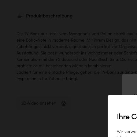
Produktbeschreibung
Die TV-Bank aus massivem Mangoholz und Rattan strahlt exoti
eine Boho-Note in moderne Räume. Mit ihrem Design, das hint
Zubehör geschickt verbirgt, eignet sie sich perfekt zur Organis
Ausstattung. Sie passt wunderbar ins Wohnzimmer oder Schlaf
Kombination mit dem Sideboard oder Nachttisch Sina. Die helle 
problemlos mit bestehenden Möbeln kombinieren.
Lackiert für eine einfache Pflege, gehört die TV-Bank zur Sina-Ko
Inspiration in Ihr Zuhause bringt.
W
3D-Video ansehen
Ihre C
Wir verwe