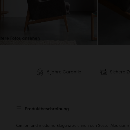
tere Fotos ansehen
5 Jahre Garantie
Sichere Z
Produktbeschreibung
Komfort und moderne Eleganz zeichnen den Sessel Alec aus m