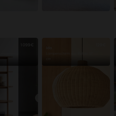
1 099€
129€
Ida
s massiver
Lampenschirm aus Rattan 57
cm