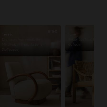
819€
Teresa
Jane
Drehsessel aus massivem
Sessel aus Mindiholz und
Mindiholz mit naturfarbenem
Geflecht
Stoffbezug