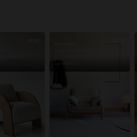
829€
1 869€
Woodnest
sivem
Sessel mit massivem
ecrufarbenem
Eichenholzgestell und
Leinenbezug