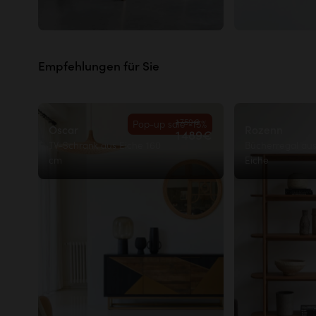
Empfehlungen für Sie
1 759€
Pop-up sale -15%
Oscar
Rozenn
1 489€
TV-Schrank aus Eiche 160
Bücherregal au
cm
Eiche