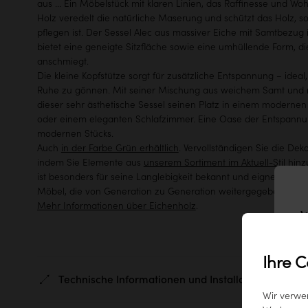
aus ... Ein Möbelstück mit klaren Linien, das Raffinesse und Wo
Holz veredelt die natürliche Maserung und schützt das Holz, sod
pflegen ist. Der Sessel Alec aus massiver Eiche mit Samtbezug i
bietet eine geneigte Sitzfläche sowie eine umhüllende Form, di
anschmiegt.
Die kleine Kopfstütze sorgt für zusätzliche Entspannung – ide
Ruhe zu gönnen. Mit seiner Mischung aus weichem Samt und r
dieser sehr ästhetische Sessel seinen Platz in einem moderne
oder einem eleganten Schlafzimmer. Eine Oase der Entspannung
modernen Stücks.
Auch
in der Farbe Grün erhältlich
. Vervollständigen Sie die De
indem Sie Elemente aus
unserem Sortiment im Aktuell-Stil hin
ist besonders für seine Langlebigkeit bekannt und eignet sich f
Möbel, die von Generation zu Generation weitergegeben werd
Mehr Informationen über Eichenholz
.
W
Ihre C
Technische Informationen und Installation
Wir verwe