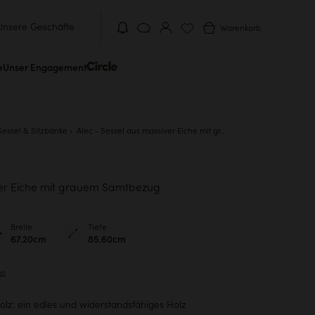
Unsere Geschäfte
Warenkorb
e
Unser Engagement
Sessel & Sitzbänke
Alec - Sessel aus massiver Eiche mit grauem Samtbezug
ver Eiche mit grauem Samtbezug
Breite
Tiefe
67.20cm
85.60cm
en
lz: ein edles und widerstandsfähiges Holz