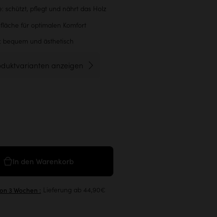
: schützt, pflegt und nährt das Holz
fläche für optimalen Komfort
 bequem und ästhetisch
oduktvarianten anzeigen
In den Warenkorb
Lieferung ab 44,90€
von 3 Wochen :