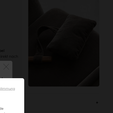
bel
irekt nach
zen.
 !
ustimmung
nde