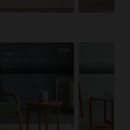
379€
Clara
Nori
Ablagetisch aus massiver
Couchtisch aus massiver
Eiche
Eiche