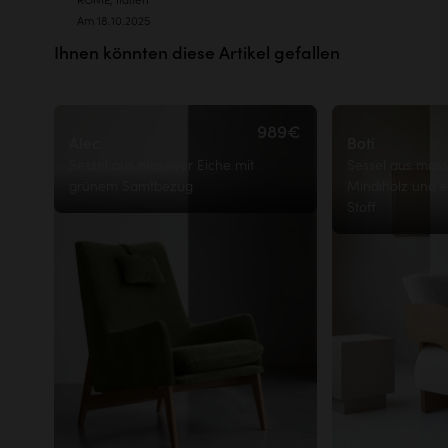
Dichte: 35 kg/m³
Am 18.10.2025
Stückweise verkauft
Ihnen könnten diese Artikel gefallen
989€
Alec
Boti
Sessel aus massiver Eiche mit
Sessel aus mas
grünem Samtbezug
Mindiholz und 
Stoff