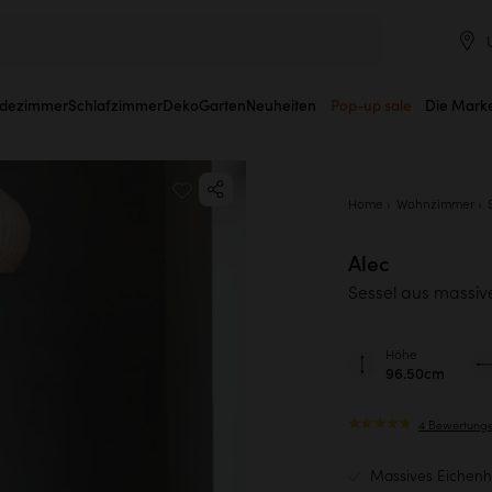
dezimmer
Schlafzimmer
Deko
Garten
Neuheiten
Pop-up sale
Die Mark
Home
Wohnzimmer
Alec
Sessel aus massi
Höhe
96.50cm
4 Bewertung
Massives Eichenho