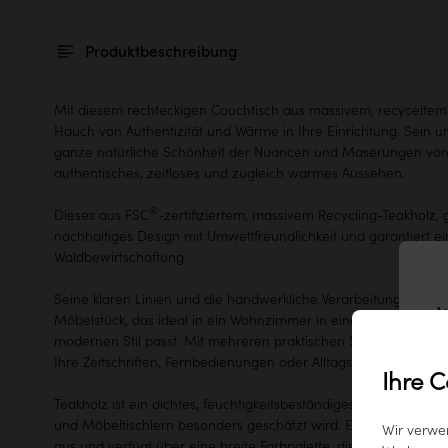
Produktbeschreibung
Mit diesem rechteckigen Couchtisch aus massivem, recyceltem 
Hauch von Authentizität und Wärme in Ihre Einrichtung. Sein u
ganze natürliche Schönheit der Nuancen und Maserungen von T
authentisches, zeitloses und zugleich warmes Aussehen.
®
Dieses aus FSC
-zertifiziertem, massivem Recycling-Teakholz, g
nachhaltiges Design mit Umweltfreundlichkeit und garantiert e
Waldbewirtschaftung.
Seine klaren Linien und die handwerkliche Verarbeitung mach
W
Möbelstück, das ideal in ein Wohnzimmer in einem unkonventio
modernen Stil passt. Mit mehreren praktischen Schubladen biet
Ihre Zeitschriften, Fernbedienungen oder Alltagsgegenstände.
Ihre C
Teakholz ist ein dichtes, feuchtigkeitsbeständiges und langlebig
und Möbeltischlern besonders geschätzt wird. Es ist sehr ästhet
Wir verwe
aus und verfügt über eine breite Farbpalette, die von hellen H