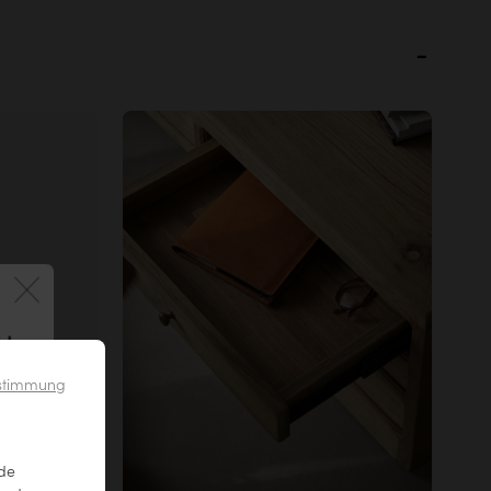
 !
bel
irekt nach
ustimmung
zen.
nde