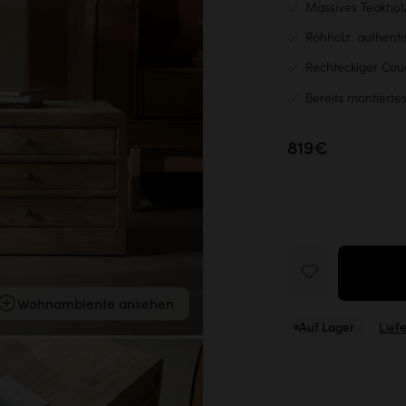
Massives Teakhol
Rohholz: authenti
Rechteckiger Couc
Bereits montierte
819€
Wohnambiente ansehen
Auf Lager
Lief