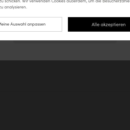
u schicken. Wir verwenden Cookies außerdem, um die Besucherzahle
u analysieren.
Auf die Website für Vereinigte Staaten
zugreifen (www.tikamoon.co)
Alle akzeptieren
eine Auswahl anpassen
Auf der Website für Deutschland bleiben
egen und möglichst lange zu
produkten an. Unbehandelte
che, Badezimmermöbel), müssen
Beweise sind 
g aufgeben :
Mehr erfahren