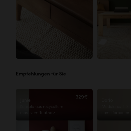
Empfehlungen für Sie
329€
Junie
Dario
Konsole aus recyceltem
Modulares 4-Sit
massivem Teakholz
camelfarbenem 