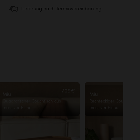
Empfohlene Lieferung
Lieferung nach Terminvereinbarung
er Möbel
Serviceversand
bis in Ihre Wohnung
69,90€
709€
Miu
Miu
Quadratischer Couchtisch aus
Rechteckiger Couchtisch 
massiver Eiche
massiver Eiche