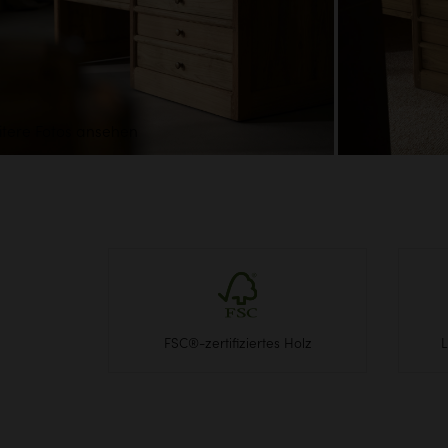
tere Fotos ansehen
FSC®-zertifiziertes Holz
L