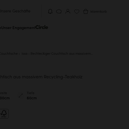
Unsere Geschäfte
Warenkorb
e
Unser Engagement
Couchtische
Issa - Rechteckiger Couchtisch aus massivem Recycling-Teakholz
htisch aus massivem Recycling-Teakholz
reite
Tiefe
100cm
60cm