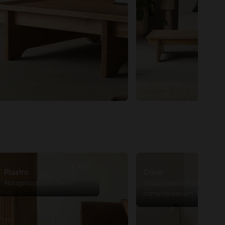
439€
Piastro
Dario
Ablagetisch aus Stein
Modulares 2-Sitzer-Sofa 
camelfarbenem Stoff