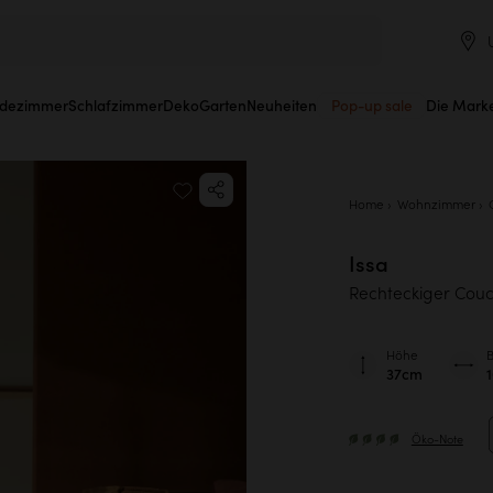
dezimmer
Schlafzimmer
Deko
Garten
Neuheiten
Pop-up sale
Die Mark
Home
Wohnzimmer
Issa
Rechteckiger Couc
Höhe
B
37cm
Öko-Note