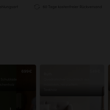
 Verbundstoffe
ahlungsart
60 Tage kostenfreier Rückversand
Tägliche
tionelle Montage
Pflegeanleitung
zertifiziertes Holz
Um die Langlebigkeit Ihr
zu gewährleisten
®
 the Planet
Mehr erfahren
Haustür
699€
549€
Ruth
1 Schublade
Quadratischer Couchtisch aus
ichenholz
massivem, recyceltem
Teakholz