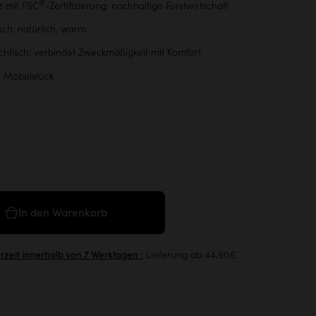
®
z mit FSC
-Zertifizierung: nachhaltige Forstwirtschaft
sch, natürlich, warm
htisch: verbindet Zweckmäßigkeit mit Komfort
s Möbelstück
In den Warenkorb
Lieferung ab 44,90€
erzeit innerhalb von 7 Werktagen :