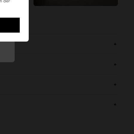
n der
besser als
.
leere Worte