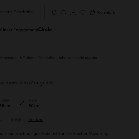
Unsere Geschäfte
Warenkorb
e
Unser Engagement
Kommoden & Truhen
Gabrielle - Hohe Kommode aus massivem Mangoholz
s massivem Mangoholz
Breite
Tiefe
55cm
50cm
Öko-Note
en
lz: ein nachhaltiges Holz mit kontrastreicher Maserung