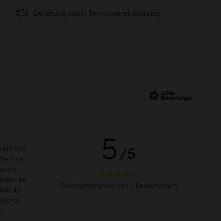
Empfohlene Lieferung
Lieferung nach Terminvereinbarung
er Möbel
Serviceversand
bis in Ihre Wohnung
69,90€
5
/5
sieht von
 Sie kam
bauen –
hätzt die
Durchschnittsnote von 3 Bewertungen
ität der
anderen
n