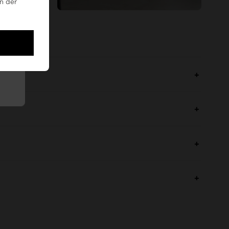
n der
ehen
besser als
.
leere Worte