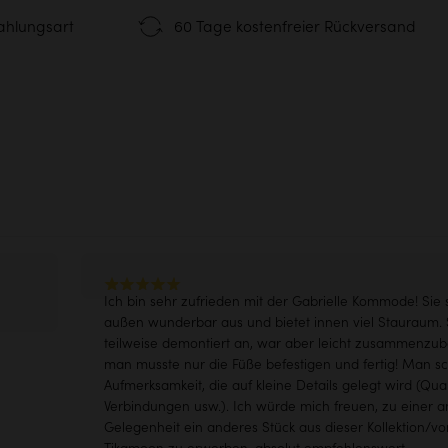
 Verbundstoffe
ahlungsart
60 Tage kostenfreier Rückversand
Tägliche
tionelle Montage
Pflegeanleitung
zertifiziertes Holz
Um die Langlebigkeit Ihr
zu gewährleisten
®
 the Planet
Mehr erfahren
Haustür
Ich bin sehr zufrieden mit der Gabrielle Kommode! Sie 
außen wunderbar aus und bietet innen viel Stauraum.
teilweise demontiert an, war aber leicht zusammenzu
man musste nur die Füße befestigen und fertig! Man sc
Aufmerksamkeit, die auf kleine Details gelegt wird (Qual
Verbindungen usw.). Ich würde mich freuen, zu einer 
Gelegenheit ein anderes Stück aus dieser Kollektion/vo