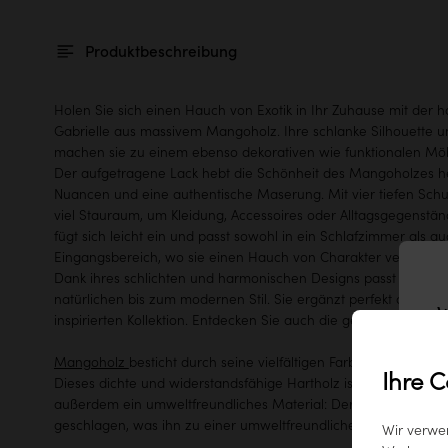
Produktbeschreibung
Holen Sie sich einen Hauch von Exotik in Ihr Zuhause mit de
Gabrielle aus massivem Mangoholz. Ihre schlanke Silhouette und
machen sie zu einem ebenso dekorativen wie funktionalen Möb
Der aufgetragene Lack hebt die Schönheit des Mangoholzes h
Nuancen und eine authentische Maserung. Mit vier tiefen Sch
viel Stauraum, um Kleidung, Accessoires oder Alltagsgegenständ
fügt sich leicht ein und passt sowohl in ein Schlafzimmer als a
Eingangsbereich, wo sie einen Hauch von Charakter verleiht,
Dank ihres schlichten und harmonischen Designs passt sie in v
natürlichen bis zum modernen Stil. Sie ergänzt perfekt die Mö
W
inspirierten Kollektion. Entdecken Sie auch die gesamte
Gabriell
Mangoholz
besticht durch seine vielfältigen Farbtöne und sei
Ihre C
Dieses dichte und widerstandsfähige Hartholz ist für seine Robus
außerdem ein umweltfreundliches Material: Der Mangobaum wi
geschlagen, was ihn zu einer umweltfreundlichen Wahl macht.
Wir verwe