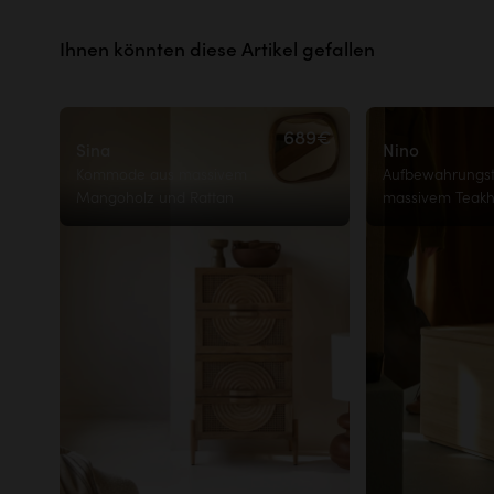
Ihnen könnten diese Artikel gefallen
689€
Sina
Nino
Kommode aus massivem
Aufbewahrungst
Mangoholz und Rattan
massivem Teakh