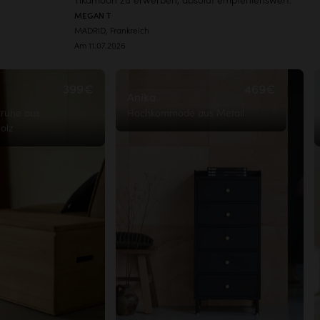
Tikamoon zu erwerben, absolut empfehlenswert.
MEGAN T
MADRID, Frankreich
Am 11.07.2026
399€
469€
Anika
ruhe aus
Hochkommode aus Metall
olz