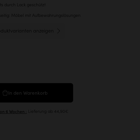
its durch Lack geschützt
lseitig: Möbel mit Aufbewahrungslösungen
oduktvarianten anzeigen
In den Warenkorb
Lieferung ab 44,90€
von 6 Wochen :