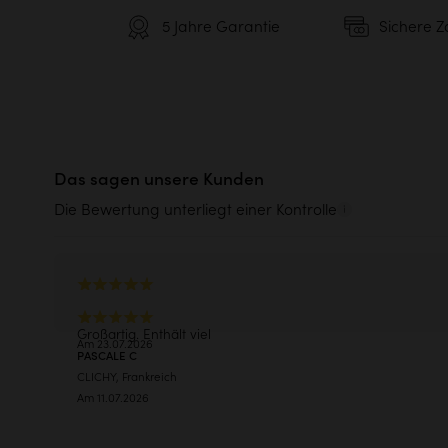
Massivholz
Keine
5 Jahre Garantie
Sichere Z
Ressourceneinsparung
Tradi
Montageanleitung anzeigen
®
Hohe Reparaturfähigkeit
FSC
-
1% for
Standardlieferung
Das sagen unsere Kunden
bis zur Bordsteinkante oder an die 
Entdecken Sie unser Öko-Note
Die Bewertung unterliegt einer Kontrolle
44,90€
Bereits gut montiert.
GRAND-LANCY, Frankreich
Großartig. Enthält viel
Am 23.07.2026
PASCALE C
CLICHY, Frankreich
Am 11.07.2026