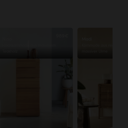
989€
Nino
Madi
Hochkommode aus massivem
Kommode aus recycelter,
Teakholz
massiver Ulme