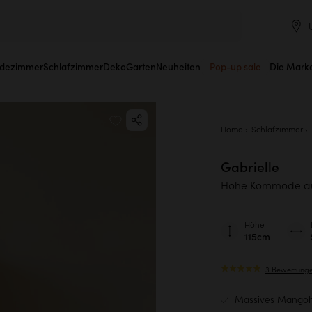
dezimmer
Schlafzimmer
Deko
Garten
Neuheiten
Pop-up sale
Die Mark
Home
Schlafzimmer
Gabrielle
Hohe Kommode au
Höhe
115cm
3 Bewertung
Massives Mangoho