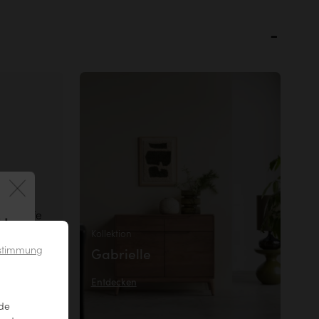
 -griffe
 !
en. So
Kollektion
Ihr Möbel
ustimmung
Gabrielle
schädigt
Entdecken
nde