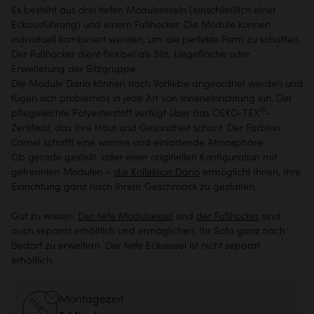
Es besteht aus drei tiefen Modulsesseln (einschließlich einer
Eckausführung) und einem Fußhocker. Die Module können
individuell kombiniert werden, um die perfekte Form zu schaffen.
Der Fußhocker dient flexibel als Sitz, Liegefläche oder
Erweiterung der Sitzgruppe.
Die Module Dario können nach Vorliebe angeordnet werden und
fügen sich problemlos in jede Art von Inneneinrichtung ein. Der
®
pflegeleichte Polyesterstoff verfügt über das OEKO-TEX
-
Zertifikat, das Ihre Haut und Gesundheit schont. Der Farbton
Camel schafft eine warme und einladende Atmosphäre.
Ob gerade gestellt oder einer originellen Konfiguration mit
getrennten Modulen –
die Kollektion Dario
ermöglicht Ihnen, Ihre
Einrichtung ganz nach Ihrem Geschmack zu gestalten.
Gut zu wissen:
Der tiefe Modulsessel
und
der Fußhocker
sind
auch separat erhältlich und ermöglichen, Ihr Sofa ganz nach
Bedarf zu erweitern. Der tiefe Ecksessel ist nicht separat
erhältlich.
Montagezeit