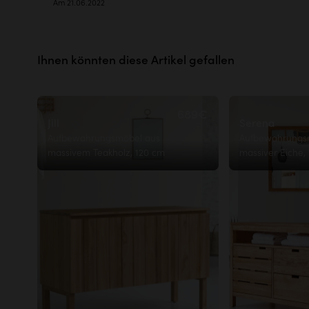
Am 21.06.2022
Ihnen könnten diese Artikel gefallen
689€
Jill
Serena
Aufbewahrungsmöbel aus
Aufbewahrungs
massivem Teakholz, 120 cm
massiver Eiche,