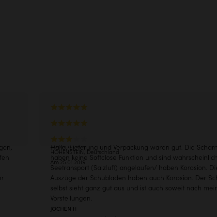
Pflegeanleitung
zertifiziertes Holz
Um die Langlebigkeit Ihr
zu gewährleisten
®
 the Planet
Mehr erfahren
Haustür
gut verpackt gewesen und macht einen hochwertigen 
ANDREAS M
erem
Sieht sehr schön aus...
ALBIG, Deutschland
STEPHAN W
Am 02.03.2021
gen,
Hallo, Lieferung und Verpackung waren gut. Die Schar
HOHENSTEIN, Deutschland
fen
haben keine Softclose Funktion und sind wahrscheinli
Am 25.01.2019
Seetransport (Salzluft) angelaufen/ haben Korosion. Di
hr
Auszüge der Schubladen haben auch Korosion. Der Sc
selbst sieht ganz gut aus und ist auch soweit nach me
Vorstellungen.
JOCHEN H