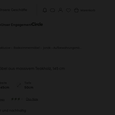
Unsere Geschäfte
Warenkorb
e
Unser Engagement
xklusive
Badezimmermöbel
Jonàk - Aufbewahrungsmöbel aus massivem Teakholz, 145 cm
el aus massivem Teakholz, 145 cm
Breite
Tiefe
145cm
50cm
Öko-Note
ngen
z und nachhaltig