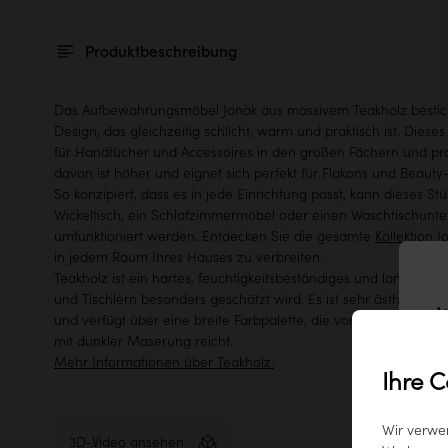
Produktbeschreibung
Das Aufbewahrungsmöbel Jonàk aus massivem Teakholz bestich
Design, das gleichzeitig schlicht, warm und praktisch ist. Dieses
für Handtücher und Accessoires in den großen Fächern und pr
davon ist höher und eignet sich perfekt für Flakons und Beauty
So konzipiert, dass es in jede Einrichtung passt, kann dieses S
Wickeltisch, ein Schlafzimmermöbel oder einen Waschtischunt
umfunktioniert werden. Entdecken Sie die gesamte
Kollektion J
in jedem Raum Ihres Hauses zu verbreiten.
Teakholz ist ein hartes, feuchtigkeitsbeständiges und langlebige
und Tischlern besonders geschätzt wird. Es ist sehr ästhetisch, 
W
und verfügt über eine breite Farbpalette, die von hellen Honig
mit dunkler Maserung reicht.
Mehr Informationen über Teakholz.
Ihre C
Wir verwe
3D-Video ansehen