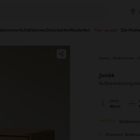
dezimmer
Schlafzimmer
Deko
Garten
Neuheiten
Pop-up sale
Die Mark
Home
Badezimmer – E
Jonàk
Aufbewahrungsmöb
Höhe
80cm
165 Bewertu
Massives Teakhol