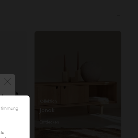
 -griffe
 !
en. So
Kollektion
Ihr Möbel
ustimmung
Jonak
schädigt
Entdecken
nde