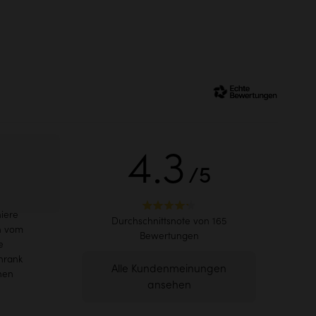
er Möbel
Serviceversand
bis in Ihre Wohnung
79,90€
4.3
/5
Eindruck
niere
Durchschnittsnote von 165
ch vom
Bewertungen
e
hrank
Alle Kundenmeinungen
inen
ansehen