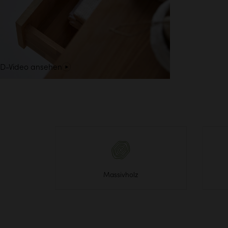
3D-Video ansehen
Massivholz