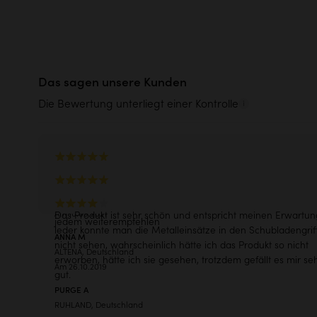
®
Hohe Reparaturfähigkeit
FSC
-
Lieferung ohne Armaturen und Waschbecken
1% for
Standardlieferung
Detaillierte Abmessungen anzeigen
Das sagen unsere Kunden
bis zur Bordsteinkante oder an die 
Entdecken Sie unser Öko-Note
Die Bewertung unterliegt einer Kontrolle
59,90€
Montageanleitung anzeigen
Danke
RALF S
Die Qualität ist sehr gut. Wir haben den Waschtisch in uns
NIEDERZIER, Deutschland
neuen Badezimmer stehen und er ist perfekt. Ich würde ihn
Am 10.09.2021
Das Produkt ist sehr schön und entspricht meinen Erwartun
jedem weiterempfehlen
leder konnte man die Metalleinsätze in den Schubladengrif
ANNA M
nicht sehen, wahrscheinlich hätte ich das Produkt so nicht
ALTENA, Deutschland
erworben, hätte ich sie gesehen, trotzdem gefällt es mir se
Am 26.10.2019
gut.
PURGE A
RUHLAND, Deutschland