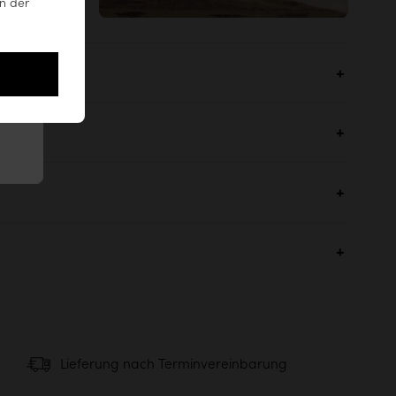
n der
besser als
.
leere Worte
ehen
Empfohlene Lieferung
Lieferung nach Terminvereinbarung