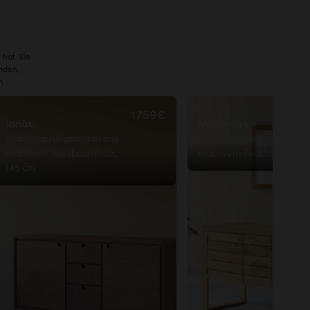
 hat. Sie
nden,
m
1 759€
Jonàk
Minimalys
Aufbewahrungsmöbel aus
Aufbewahrungsmöbel au
massivem Nussbaumholz,
massivem Teakholz, 145 
145 cm