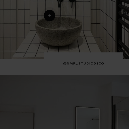
+
@NMP_STUDIODECO