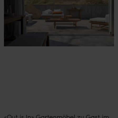
«Out is In» Gartenmöbel zu Gast im