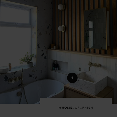
+
@HOME_OF_PHISH